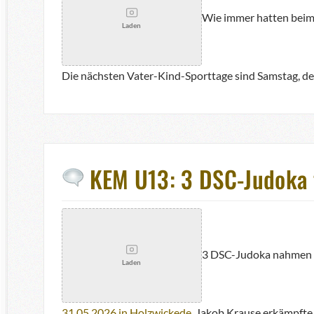
Wie immer hatten beim 
Laden
Die nächsten Vater-Kind-Sporttage sind Samstag, den
KEM U13: 3 DSC-Judoka f
3 DSC-Judoka nahmen an 
Laden
31.05.2026 in Holzwickede
. Jakob Krause erkämpfte s