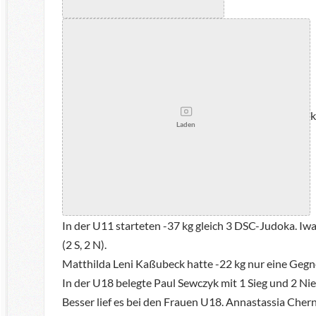
k
Laden
In der U11 starteten -37 kg gleich 3 DSC-Judoka. Iwa
(2 S, 2 N).
Matthilda Leni Kaßubeck hatte -22 kg nur eine Gegne
In der U18 belegte Paul Sewczyk mit 1 Sieg und 2 Nie
Besser lief es bei den Frauen U18. Annastassia Chern