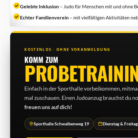
Gelebte Inklusion
– Judo für Menschen mit und ohne Be
Echter Familienverein
– mit vielfältigen Aktivitäten n
KOSTENLOS · OHNE VORANMELDUNG
KOMM ZUM
PROBETRAINI
Einfach in der Sporthalle vorbeikommen, mitma
mal zuschauen. Einen Judo­anzug brauchst du no
freuen uns auf dich!
Sporthalle Schwalbenweg 19
Dienstag & Freitag