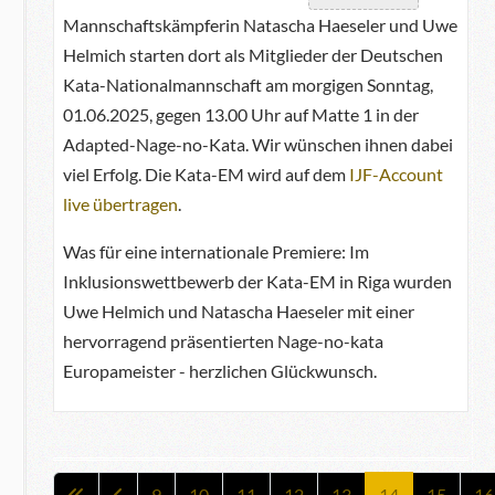
Mannschaftskämpferin Natascha Haeseler und Uwe
Helmich starten dort als Mitglieder der Deutschen
Kata-Nationalmannschaft am morgigen Sonntag,
01.06.2025, gegen 13.00 Uhr auf Matte 1 in der
Adapted-Nage-no-Kata. Wir wünschen ihnen dabei
viel Erfolg. Die Kata-EM wird auf dem
IJF-Account
live übertragen
.
Was für eine internationale Premiere: Im
Inklusionswettbewerb der Kata-EM in Riga wurden
Uwe Helmich und Natascha Haeseler mit einer
hervorragend präsentierten Nage-no-kata
Europameister - herzlichen Glückwunsch.
9
10
11
12
13
14
15
16