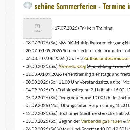
schöne Sommerferien - Termine i
- 17.07.2026 (Fr.) kein Training
Laden
- 18.07.2026 (Sa.) NWDK-Multiplikatorenlehrgang N
- 20.07.-01.09.2026 Sommerferien - kein normaler Tra
- 06.08. + 07.08.2026 (Do.+Fr.)
Aufbau und Schmücken
- 08.08.2026 (Sa.)
Kirmesumzug
(
Anmeldung in den Wh
- 11.08.-01.09.2026 Ferientraining dienstags und fre
- 30.08.2026 (So.) 11.00 Uhr Vorstandssitzung bei Mo
- 04.09.2026 (Fr.) Trainingsbeginn 2. Halbjahr 16.00, 
- 05.09.2026 (Sa.) Dangraduierung 10.00 Uhr in Bochu
- 07.09.2026 (Mo.) Übungsleiter-Besprechung 18.00 U
- 12.09.2026 (Sa.) Bochumer Stadtmeisterschaft ab 9.
- 13.09.2026 (So.) Beginn der
Verbandsliga Frauen
&
V
- 26.09.2026 (Sa) Vater-Kind-Sporttag 10.00-12.30 U