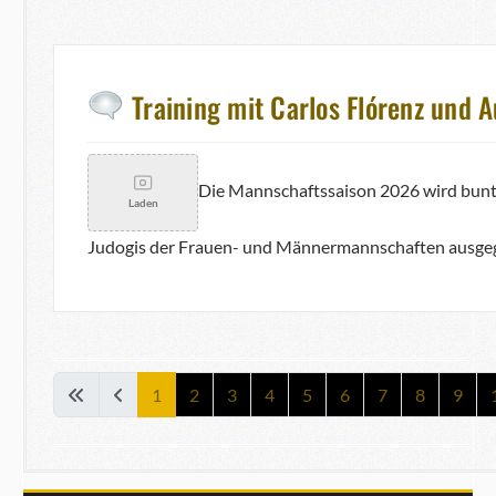
Training mit Carlos Flórenz und 
Die Mannschaftssaison 2026 wird bunt u
Laden
Judogis der Frauen- und Männermannschaften ausge
1
2
3
4
5
6
7
8
9