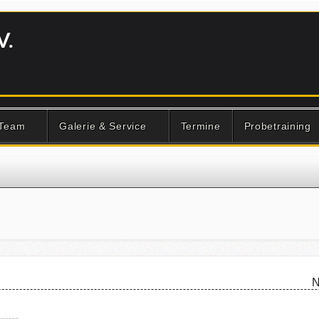
V.
 Team
Galerie & Service
Termine
Probetraining
N