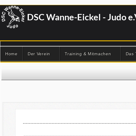
DSC Wanne-Eickel - Judo e.
Home
Der Verein
Training & Mitmachen
Das