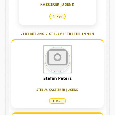
KASSIERER JUGEND
1. Kyu
VERTRETUNG / STELLVERTRETER:INNEN
Stefan Peters
Laden
STELLV. KASSIERER JUGEND
1. Dan