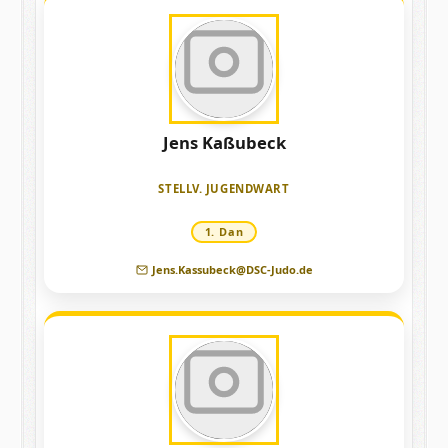
Jens Kaßubeck
Laden
STELLV. JUGENDWART
1. Dan
Jens.Kassubeck@DSC-Judo.de