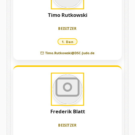
Timo Rutkowski
Laden
BEISITZER
1. Dan
Timo.Rutkowski@DSC-Judo.de
Frederik Blatt
Laden
BEISITZER