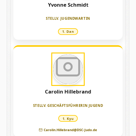
Yvonne Schmidt
Laden
STELLV. JUGENDWARTIN
1. Dan
Carolin Hillebrand
Laden
STELLV. GESCHÄFTSFÜHRERIN JUGEND
1. Kyu
Carolin.Hillebrand@DSC-Judo.de