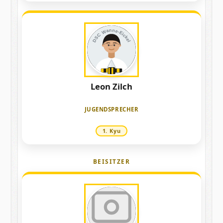
DSC Wanne-Eickel
Leon Zilch
JUGENDSPRECHER
1. Kyu
BEISITZER