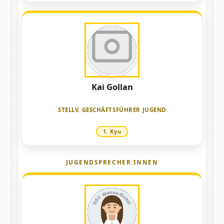
Kai Gollan
Laden
STELLV. GESCHÄFTSFÜHRER JUGEND
1. Kyu
JUGENDSPRECHER:INNEN
DSC Wanne-Eickel