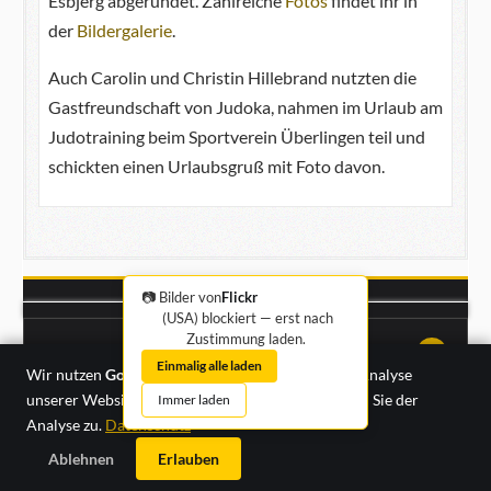
Esbjerg abgerundet. Zahlreiche
Fotos
findet ihr in
der
Bildergalerie
.
Auch Carolin und Christin Hillebrand nutzten die
Gastfreundschaft von Judoka, nahmen im Urlaub am
Judotraining beim Sportverein Überlingen teil und
schickten einen Urlaubsgruß mit Foto davon.
📷 Bilder von
Flickr
(USA) blockiert — erst nach
Zustimmung laden.
Impressum
·
Datenschutz
↑↑↑
Einmalig alle laden
Wir nutzen
Google Analytics
zur anonymisierten Analyse
unserer Website-Nutzung. Mit „Erlauben“ stimmen Sie der
Immer laden
Analyse zu.
Datenschutz
Ablehnen
Erlauben
Samstag, 08. August 2026