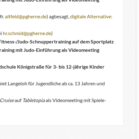
fr.
altfeld@pgherne.de
) agbesagt,
digitale Alternative:
ei
hr.schmid@pgherne.de
)
 Fitness-/Judo-Schnuppertraining auf dem Sportplatz
raining mit Judo-Einführung als Videomeeting
schule Königstraße für 3- bis 12-jährige Kinder
et Langeloh für Jugendliche ab ca. 13 Jahren und
Cruise
auf
Tabletopia
als Videomeeting mit Spiele-