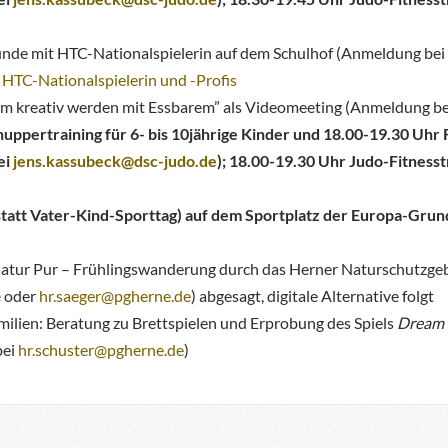
nde mit HTC-Nationalspielerin auf dem Schulhof (Anmeldung bei 
 HTC-Nationalspielerin und -Profis
am kreativ werden mit Essbarem” als Videomeeting (Anmeldung b
uppertraining für 6- bis 10jährige Kinder und 18.00-19.30 Uhr
ei
jens.kassubeck@dsc-judo.de
);
18.00-19.30 Uhr Judo-Fitnesst
statt Vater-Kind-Sporttag) auf dem Sportplatz der Europa-Grund
 Natur Pur – Frühlingswanderung durch das Herner Naturschutzgebi
e
oder
hr.saeger@pgherne.de
) abgesagt, digitale Alternative folgt
milien: Beratung zu Brettspielen und Erprobung des Spiels
Dream 
bei
hr.schuster@pgherne.de
)