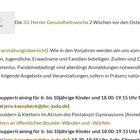
Die
33. Herner Gesundheitswoche
2 Wochen vor den Oster
en
ranstaltungsübersicht
). Wie in den Vorjahren werden wir uns vo
n, Jugendliche, Erwachsene und Familien beteiligen. Zudem sind 
ostenlos. Pandemiebedingt sind allerdings Anmeldungen notwen
. folgende Angebote und Veranstaltungen, sofern in Präsenz natürl
nuppertraining für 6- bis 10jährige Kinder und 18.00-19.15 Uhr
ei
jens.kassubeck@dsc-judo.de
)
t Bouldern & Klettern im Atrium des Pestalozzi-Gymnasiums (Anme
ettern an öffentlichen Boulder-Wänden und -Würfeln
uppertraining für 6- bis 10jährige Kinder und 18.00-19.15 Uhr
ei
jens.kassubeck@dsc-judo.de
);
18.30-19.45 Uhr Judo-Fitnesst