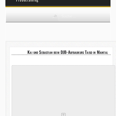
Kai und Sebastian beim DJB-Aufbaukurs Taiso in Maintal