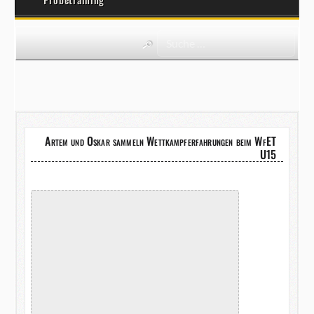
Artem und Oskar sammeln Wettkampferfahrungen beim WfET
U15