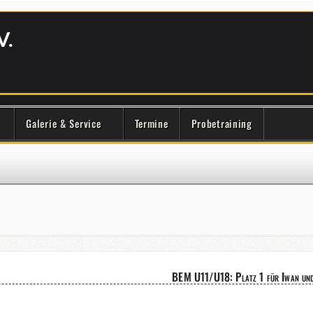
V.
Galerie & Service
Termine
Probetraining
BEM U11/U18: Platz 1 für Iwan und E