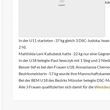
kä
Laden
In der U11 starteten -37 kg gleich 3 DSC-Judoka. Iwan 
2 N).
Matthilda Leni Kaßubeck hatte -22 kg nur eine Gegneri
In der U18 belegte Paul Sewczyk mit 1 Sieg und 2 Niede
Besser lief es bei den Frauen U18. Annastassia Chernow
Bezirksmeisterin -57 kg wurde ihre Mannschaftskame
Bei der BEM U18 des Bezirks Münster belegte DSC-Ma
Alle 3 Frauen qualifizierten sich damit für die
Westdeut