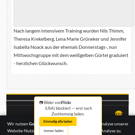
Nach langem intensivem Training wurden Nils Thimm,
Theresa Krekelberg, Lena Marie Grüneker und Jennifer
Isabella Noack aus der ehemals Donnerstags-, nun
Mittwochsgruppe mit dem weißgelben Gürtel graduiert
- herzlichen Glückwunsch.
📷 Bilder von
Flickr
(USA) blockiert — erst nach
Impressum
·
Datenschutz
↑↑↑
Zustimmung laden.
Einmalig alle laden
Wir nutzen
Google Analytics
zur anonymisierten Analyse unserer
Website-Nutzung. Mit „Erlauben“ stimmen Sie der Analyse zu.
Immer laden