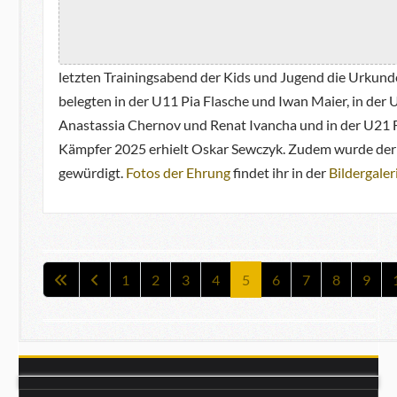
letzten Trainingsabend der Kids und Jugend die Urkund
belegten in der U11 Pia Flasche und Iwan Maier, in der
Anastassia Chernov und Renat Ivancha und in der U21 
Kämpfer 2025 erhielt Oskar Sewczyk. Zudem wurde der 
gewürdigt.
Fotos der Ehrung
findet ihr in der
Bildergaler
1
2
3
4
5
6
7
8
9