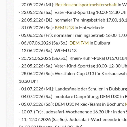
- 20.05.2026 (Mi.):
Bezirksschulsportmeisterschaft
in W
- 23.05.2026 (Sa.): Vater-Kind-Sporttag 10.00-12.30 U
- 26.05.2026 (Di.): normaler Trainingsbetrieb 17.00, 18
- 31.05.2026 (So.):
BEM U13
in Holzwickede
- 05.06.2026 (Fr.): normaler Trainingsbetrieb 16.00, 17.
- 06./07.06.2026 (Sa./So.):
DEM F/M
in Duiburg
- 13.06.2026 (Sa.): WfEM U13
- 20./21.06.2026 (Sa./So.): Rhein-Ruhr-Pokal U15/U18/
- 23.05.2026 (Sa.): Vater-Kind-Sporttag 10.00-12-30 U
- 28.06.2026 (So.): Westfalen-Cup U13 für Kreisauswa
18.30 Uhr
- 01.07.2026 (Mi.): Landesfinale der Schulen in Duisburg
- 04.07.2026 (Sa.): modulare Danprüfung; DEM Ü30 in
- 05.07.2026 (So.): DEM Ü30 Mixed-Teams in Bochum;
- 10.07. (Fr.): Judosafari-Wochenende 16.30 Uhr in de
- 11.-12.07.2026 (Sa.-So.): Judosafari-Wochenende in de
Sa. 20.30 Uhr bzw. So. 11.00 Uhr)