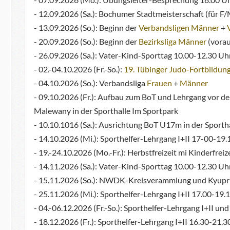
- 12.09.2026 (Sa.): Bochumer Stadtmeisterschaft (für F
- 13.09.2026 (So.): Beginn der
Verbandsligen Männer
+
- 20.09.2026 (So.): Beginn der
Bezirksliga Männer
(voraus
- 26.09.2026 (Sa.): Vater-Kind-Sporttag 10.00-12.30 Uh
- 02.-04.10.2026 (Fr.-So.):
19. Tübinger Judo-Fortbildun
- 04.10.2026 (So.): Verbandsliga
Frauen
+
Männer
- 09.10.2026 (Fr.): Aufbau zum BoT und Lehrgang vor d
Malewany in der Sporthalle Im Sportpark
- 10.10.1016 (Sa.): Ausrichtung BoT U17m in der Sporth
- 14.10.2026 (Mi.): Sporthelfer-Lehrgang I+II 17-00-19
- 19.-24.10.2026 (Mo.-Fr.): Herbstfreizeit mi Kinderfre
- 14.11.2026 (Sa.): Vater-Kind-Sporttag 10.00-12.30 Uh
- 15.11.2026 (So.): NWDK-Kreisverammlung und Kyupr
- 25.11.2026 (Mi.): Sporthelfer-Lehrgang I+II 17.00-19
- 04.-06.12.2026 (Fr.-So.): Sporthelfer-Lehrgang I+II
- 18.12.2026 (Fr.): Sporthelfer-Lehrgang I+II 16.30-21