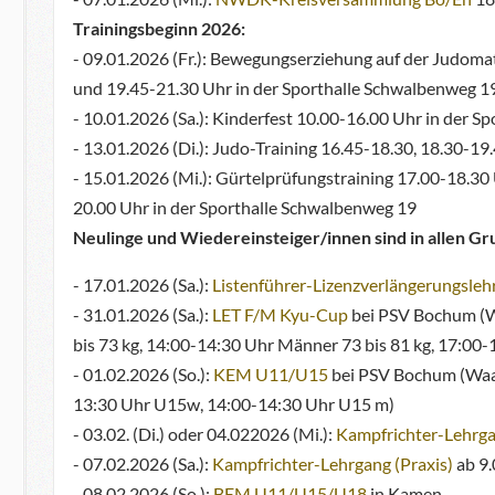
Trainingsbeginn 2026:
- 09.01.2026 (Fr.): Bewegungserziehung auf der Judoma
und 19.45-21.30 Uhr in der Sporthalle Schwalbenweg 19
- 10.01.2026 (Sa.): Kinderfest 10.00-16.00 Uhr in der 
- 13.01.2026 (Di.): Judo-Training 16.45-18.30, 18.30-1
- 15.01.2026 (Mi.): Gürtelprüfungstraining 17.00-18.3
20.00 Uhr in der Sporthalle Schwalbenweg 19
Neulinge und Wiedereinsteiger/innen sind in allen G
- 17.01.2026 (Sa.):
Listenführer-Lizenzverlängerungsleh
- 31.01.2026 (Sa.):
LET F/M Kyu-Cup
bei PSV Bochum (W
bis 73 kg, 14:00-14:30 Uhr Männer 73 bis 81 kg, 17:00
- 01.02.2026 (So.):
KEM U11/U15
bei PSV Bochum (Waa
13:30 Uhr U15w, 14:00-14:30 Uhr U15 m)
- 03.02. (Di.) oder 04.022026 (Mi.):
Kampfrichter-Lehrga
- 07.02.2026 (Sa.):
Kampfrichter-Lehrgang (Praxis)
ab 9.
- 08.02.2026 (So.):
BEM U11/U15/U18
in Kamen