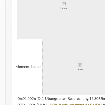
-
Laden
Momenti Italiani
Laden
- 06.01.2026 (Di.): Übungsleiter-Besprechung 18.30 Uhr
- 07.01.2026 (Mi.):
NWDK-Kreisversammlung Bo/En
18.