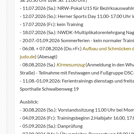
- 11.07.2026 (Sa.): NRW-Pokal U15 für Bezirksauswah
- 12.07.2026 (So.): Herner Sports Day 11.00-17.00 Uhr
- 17.07.2026 (Fr.): kein Training
- 18.07.2026 (Sa.): NWDK-Multiplikatorenlehrgang Na
- 20.07.-01.09.2026 Sommerferien - kein normaler Train
- 06.08. + 07.08.2026 (Do.+Fr.)
Aufbau und Schmücken 
judo.de
) (Abesagt)
- 08.08.2026 (Sa.)
Kirmesumzug
(Anmeldung in den What
Straße) - Teilnahme mit Festwagen und Fußgruppe DSC
- 11.08.-01.09.2026: Ferientrainings dienstags und frei
Sporthalle Schwalbenweg 19
Ausblick:
- 30.08.2026 (So.): Vorstandssitzung 11.00 Uhr bei Mome
- 04.09.2026 (Fr.): Trainingsbeginn 2.Halbjahr 16.00, 17
- 05.09.2026 (Sa.): Danprüfung
- 07.09.2026 (Mo.): Übungsleiter-Besprechung 18.00 Uh