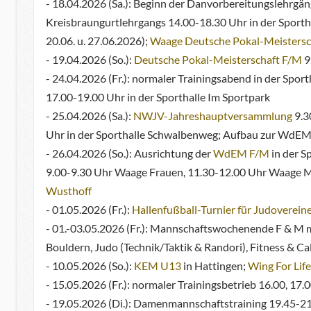
- 18.04.2026 (Sa.): Beginn der Danvorbereitungslehrgä
Kreisbraungurtlehrgangs 14.00-18.30 Uhr in der Sporthall
20.06. u. 27.06.2026);
Waage Deutsche Pokal-Meistersc
- 19.04.2026 (So.):
Deutsche Pokal-Meisterschaft F/M
9
- 24.04.2026 (Fr.): normaler Trainingsabend in der Sp
17.00-19.00 Uhr in der Sporthalle Im Sportpark
- 25.04.2026 (Sa.):
NWJV-Jahreshauptversammlung
9.3
Uhr in der Sporthalle Schwalbenweg; Aufbau zur WdEM 
- 26.04.2026 (So.): Ausrichtung der
WdEM F/M
in der S
9.00-9.30 Uhr Waage Frauen, 11.30-12.00 Uhr Waage Mä
Wusthoff
- 01.05.2026 (Fr.):
Hallenfußball-Turnier für Judoverein
- 01.-03.05.2026 (Fr.): Mannschaftswochenende F & M mi
Bouldern, Judo (Technik/Taktik & Randori), Fitness & Cal
- 10.05.2026 (So.):
KEM U13
in Hattingen;
Wing For Lif
- 15.05.2026 (Fr.): normaler Trainingsbetrieb 16.00, 17.
- 19.05.2026 (Di.): Damenmannschaftstraining 19.45-21