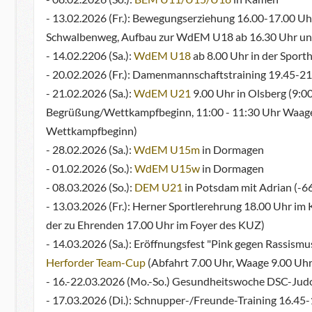
- 13.02.2026 (Fr.): Bewegungserziehung 16.00-17.00 Uhr
Schwalbenweg, Aufbau zur WdEM U18 ab 16.30 Uhr und T
- 14.02.2206 (Sa.):
WdEM U18
ab 8.00 Uhr in der Sporth
- 20.02.2026 (Fr.): Damenmannschaftstraining 19.45-21
- 21.02.2026 (Sa.):
WdEM U21
9.00 Uhr in Olsberg (9:00
Begrüßung/Wettkampfbeginn, 11:00 - 11:30 Uhr Waage 
Wettkampfbeginn)
- 28.02.2026 (Sa.):
WdEM U15m
in Dormagen
- 01.02.2026 (So.):
WdEM U15w
in Dormagen
- 08.03.2026 (So.):
DEM U21
in Potsdam mit Adrian (-66
- 13.03.2026 (Fr.): Herner Sportlerehrung 18.00 Uhr 
der zu Ehrenden 17.00 Uhr im Foyer des KUZ)
- 14.03.2026 (Sa.): Eröffnungsfest "Pink gegen Rassism
Herforder Team-Cup
(Abfahrt 7.00 Uhr, Waage 9.00 Uh
- 16.-22.03.2026 (Mo.-So.) Gesundheitswoche DSC-Ju
- 17.03.2026 (Di.): Schnupper-/Freunde-Training 16.45-1