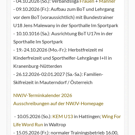
- 04.10.2026 (So.): Verbandsliga
Frauen
+
Männer
- 09.10.2026 (Fr.): Aufbau zum BoT und Lehrgang
vor dem BoT (voraussichtlich) mit Bundestrainer
U18 Jens Malewany in der Sporthalle Im Sportpark
- 10.10.1016 (Sa.): Ausrichtung BoT U17m in der
Sporthalle Im Sportpark
- 19.-24.10.2026 (Mo.-Fr.): Herbstfreizeit mi
Kinderfreizeit und Sporthelfer-Lehrgänge I+II in
Kranenburg-Nütterden
- 26.12.2026-02.01.2027 (Sa.-Sa.): Familien-
Skifreizeit in Mauterndorf / Österreich
NWJV-Terminkalender 2026
Ausschreibungen auf der NWJV-Homepage
- 10.05.2026 (So.):
KEM U13
in Hattingen;
Wing For
Life Word Run
in Waltrop
- 15.05.2026 (Fr.): normaler Trainingsbetrieb 16.00,