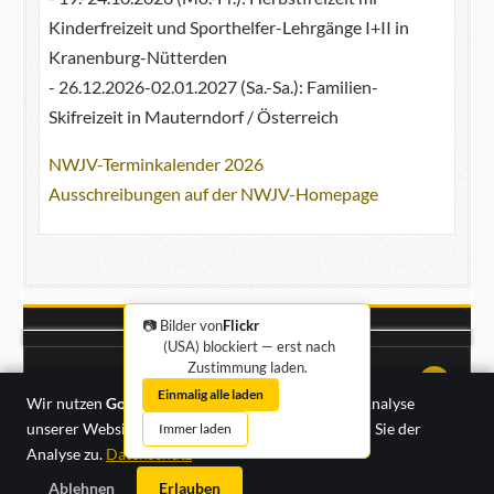
Kinderfreizeit und Sporthelfer-Lehrgänge I+II in
Kranenburg-Nütterden
- 26.12.2026-02.01.2027 (Sa.-Sa.): Familien-
Skifreizeit in Mauterndorf / Österreich
NWJV-Terminkalender 2026
Ausschreibungen auf der NWJV-Homepage
📷 Bilder von
Flickr
(USA) blockiert — erst nach
Zustimmung laden.
Impressum
·
Datenschutz
↑↑↑
Einmalig alle laden
Wir nutzen
Google Analytics
zur anonymisierten Analyse
unserer Website-Nutzung. Mit „Erlauben“ stimmen Sie der
Immer laden
Analyse zu.
Datenschutz
Ablehnen
Erlauben