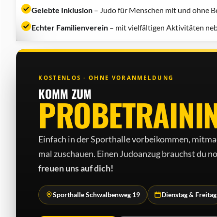
Gelebte Inklusion
– Judo für Menschen mit und ohne Be
Echter Familienverein
– mit vielfältigen Aktivitäten n
KOSTENLOS · OHNE VORANMELDUNG
KOMM ZUM
PROBETRAINI
Einfach in der Sporthalle vorbeikommen, mitma
mal zuschauen. Einen Judo­anzug brauchst du no
freuen uns auf dich!
Sporthalle Schwalbenweg 19
Dienstag & Freitag