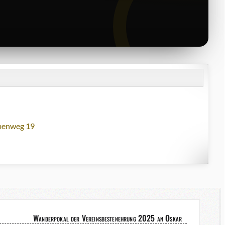
lbenweg 19
Wanderpokal der Vereinsbestenehrung 2025 an Oskar