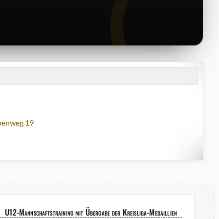
lbenweg 19
U12-Mannschaftstraining mit Übergabe der Kreisliga-Medaillien