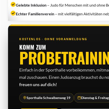
Gelebte Inklusion
– Judo für Menschen mit und ohne Be
Echter Familienverein
– mit vielfältigen Aktivitäten n
KOSTENLOS · OHNE VORANMELDUNG
KOMM ZUM
PROBETRAINI
Einfach in der Sporthalle vorbeikommen, mitma
mal zuschauen. Einen Judo­anzug brauchst du no
freuen uns auf dich!
Sporthalle Schwalbenweg 19
Dienstag & Freitag