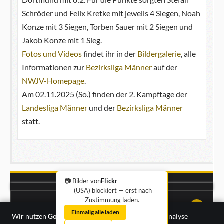
Schröder und Felix Kretke mit jeweils 4 Siegen, Noah
Konze mit 3 Siegen, Torben Sauer mit 2 Siegen und
Jakob Konze mit 1 Sieg.
Fotos und Videos
findet ihr in der
Bildergalerie
, alle
Informationen zur
Bezirksliga Männer
auf der
NWJV-Homepage
.
Am 02.11.2025 (So.) finden der 2. Kampftage der
Landesliga Männer
und der
Bezirksliga Männer
statt.
📷 Bilder von
Flickr
(USA) blockiert — erst nach
Zustimmung laden.
Impressum
·
Datenschutz
↑↑↑
Einmalig alle laden
Wir nutzen
Google Analytics
zur anonymisierten Analyse