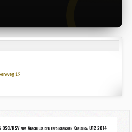
lbenweg 19
G DSC/KSV zum Abschluss der erfolgreichen Kreisliga U12 2014