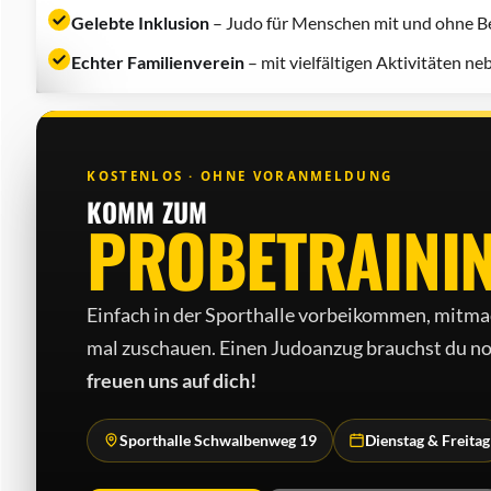
Gelebte Inklusion
– Judo für Menschen mit und ohne Be
Echter Familienverein
– mit vielfältigen Aktivitäten n
KOSTENLOS · OHNE VORANMELDUNG
KOMM ZUM
PROBETRAINI
Einfach in der Sporthalle vorbeikommen, mitma
mal zuschauen. Einen Judo­anzug brauchst du no
freuen uns auf dich!
Sporthalle Schwalbenweg 19
Dienstag & Freitag