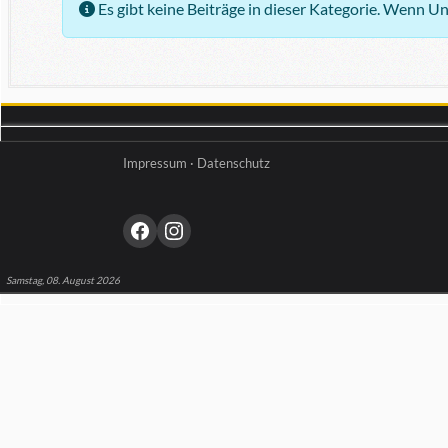
Information
Es gibt keine Beiträge in dieser Kategorie. Wenn U
Impressum
·
Datenschutz
Samstag, 08. August 2026