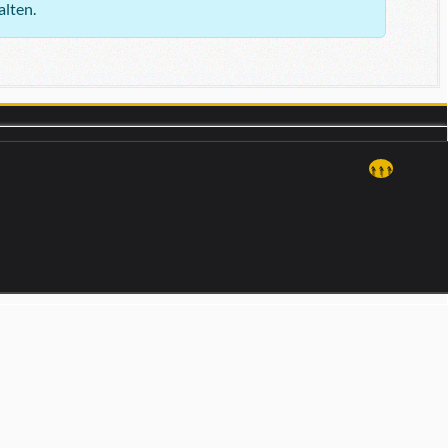
alten.
↑↑↑