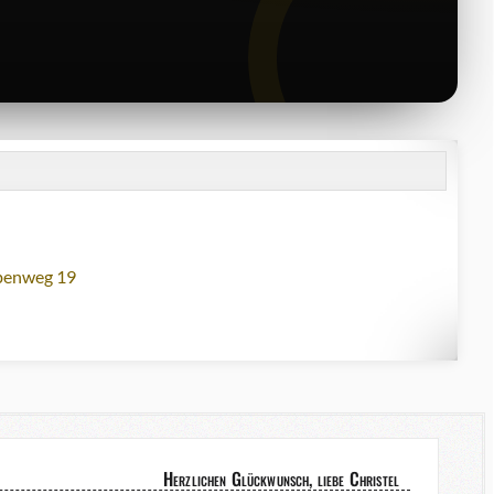
lbenweg 19
Herzlichen Glückwunsch, liebe Christel