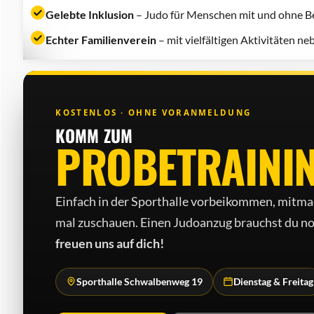
Gelebte Inklusion
– Judo für Menschen mit und ohne Be
Echter Familienverein
– mit vielfältigen Aktivitäten n
KOSTENLOS · OHNE VORANMELDUNG
KOMM ZUM
PROBETRAINI
Einfach in der Sporthalle vorbeikommen, mitma
mal zuschauen. Einen Judo­anzug brauchst du no
freuen uns auf dich!
Sporthalle Schwalbenweg 19
Dienstag & Freitag