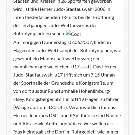
Städten und Kreisen in 26 Sportarten geworben
wird, ist die Herner Judo-Stadtauswahl 2006 in
ihren fliederfarbenden T-Shirts bei der Eröffnung
des letztjährigen Judo-Wettbewerbs der
Ruhrolympiade zu sehen.
Am morgigen Donnerstag, 07.06.2007, findet in
Hagen der Judo-Wettkampf der Ruhrolympiade, wie
gewohnt ein Mannschaftswettbewerg der
männlichen und weiblichen U17, statt. Das Herner
Judo-Stadtauswahl u17 trifft sich um 7.15 Uhr an
der Sporthalle der Grundschule Königstraße, um
von dort aus zur Rundturnhalle Hohenlimburg-
Elsey, Königsberger Str. 1 in 58119 Hagen, zu fahren
(Waage dort um 8.30 Uhr). Verantwortlich für das
Herner Team aus DSC- und KSV-Judoka sind Nadine
und Alex sowie Andre und Volker. Wir wollen als
"das kleine gallische Dorf im Ruhrgebiet" wie immer