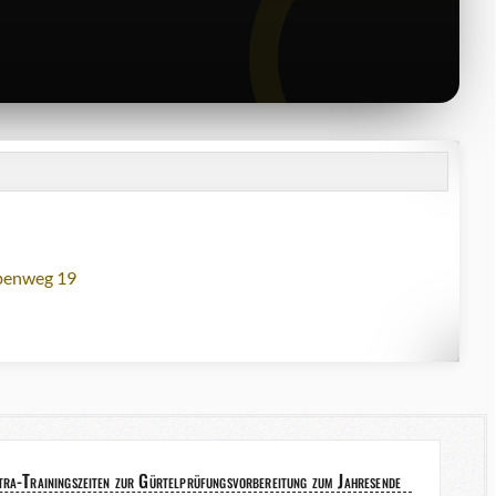
lbenweg 19
tra-Trainingszeiten zur Gürtelprüfungsvorbereitung zum Jahresende