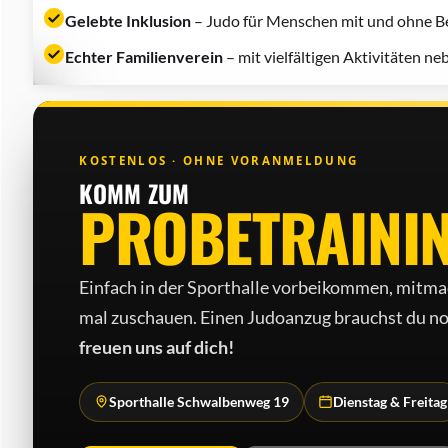
Gelebte Inklusion
– Judo für Menschen mit und ohne Be
Echter Familienverein
– mit vielfältigen Aktivitäten n
KOSTENLOS · OHNE VORANMELDUNG
KOMM ZUM
PROBETRAINI
Einfach in der Sporthalle vorbeikommen, mitma
mal zuschauen. Einen Judo­anzug brauchst du no
freuen uns auf dich!
Sporthalle Schwalbenweg 19
Dienstag & Freitag