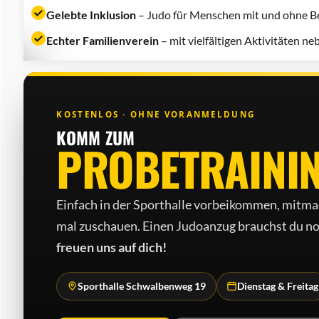
Gelebte Inklusion
– Judo für Menschen mit und ohne Be
Echter Familienverein
– mit vielfältigen Aktivitäten n
KOSTENLOS · OHNE VORANMELDUNG
KOMM ZUM
PROBETRAINI
Einfach in der Sporthalle vorbeikommen, mitma
mal zuschauen. Einen Judo­anzug brauchst du no
freuen uns auf dich!
Sporthalle Schwalbenweg 19
Dienstag & Freitag