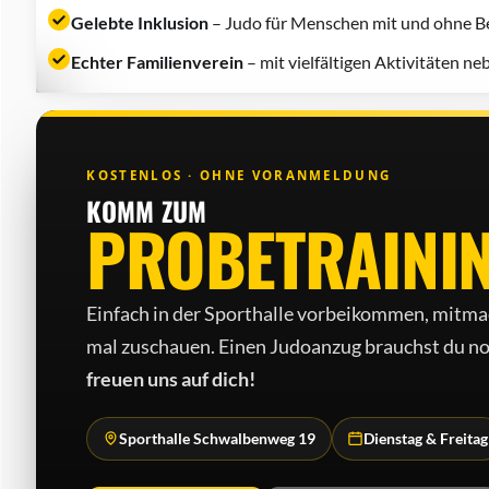
Gelebte Inklusion
– Judo für Menschen mit und ohne Be
Echter Familienverein
– mit vielfältigen Aktivitäten n
KOSTENLOS · OHNE VORANMELDUNG
KOMM ZUM
PROBETRAINI
Einfach in der Sporthalle vorbeikommen, mitma
mal zuschauen. Einen Judo­anzug brauchst du no
freuen uns auf dich!
Sporthalle Schwalbenweg 19
Dienstag & Freitag