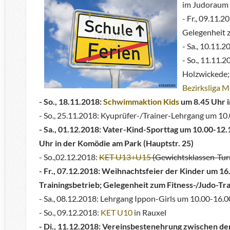
im Judoraum 
- Fr., 09.11.
Gelegenheit 
- Sa., 10.11.
- So., 11.11.
Holzwickede
Bezirksliga M
- So., 18.11.2018:
Schwimmaktion Kids
um 8.45 Uhr
- So., 25.11.2018: Kyuprüfer-/Trainer-Lehrgang um 1
- Sa., 01.12.2018:
Vater-Kind-Sporttag um 10.00-12.15
Uhr in der Komödie am Park (Hauptstr. 25)
- So.,02.12.2018:
KET U13+U15
(Gewichtsklassen-Turn
- Fr., 07.12.2018: Weihnachtsfeier der Kinder um 16
Trainingsbetrieb; Gelegenheit zum Fitness-/Judo-Tr
- Sa., 08.12.2018: Lehrgang Ippon-Girls um 10.00-16.0
- So., 09.12.2018:
KET U10
in Rauxel
- Di., 11.12.2018: Vereinsbestenehrung zwischen den