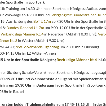
der Sporthalle im Sportpark
2018: Training um 16.30 Uhr in der Sporthalle Königstr.; Aufbau z
zur Vorwaage ab 18.30 Uhr und
Lehrgang mit Bundestrainer Bruno
2018: Ausrichtung des
BoT U17m
ab 7.30 Uhr in der Sporthalle Im 
2018:
Bundes-Randori U17m
um 9.00-12.00 Uhr in der Sporthalle K
;
Verbandsliga Männer Kt. 4
in Paderborn (Abfahrt 8.00 Uhr);
Verb
änner Kt. 3
in Wetter (Abfahrt 9.00 Uhr)
 im LAGO
;
NWJV-Verbandsjugendtag
um 9.30 Uhr in Duisburg
0.00-14.15 Uhr im LZ Witten-Annen
 Uhr in der Sporthalle Königstr.;
Bezirksliga Männer Kt.4
in Lü
ier, Sichtung Schule/Verein)
in der Sporthalle Königstr. - abgesag
.30-19.30 Uhr und Weihnachtsfeier Jugend mit Spielenacht ab 19
aining um 19.30 Uhr im Judoraum in der Sporthalle Im Sportpark
0 Uhr in Rauxel
 ersten beiden Trainingseinheiten um 17.45-18.15 Uhr in der Sp