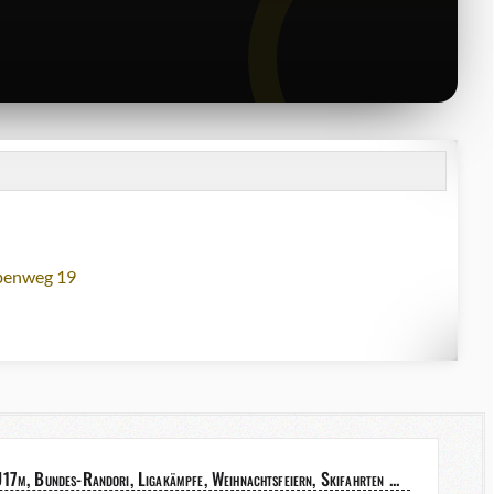
lbenweg 19
17m, Bundes-Randori, Ligakämpfe, Weihnachtsfeiern, Skifahrten ...