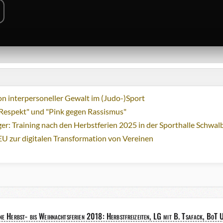
n interpersoneller Gewalt im (Judo-)Sport
Respekt" und "Pink gegen Rassismus"
ger: Training nach den Herbstferien 2025 in der Sporthalle Schwa
EU zur digitalen Transformation von Vereinen
ne Herbst- bis Weihnachtsferien 2018: Herbstfreizeiten, LG mit B. Tsafack, BoT U