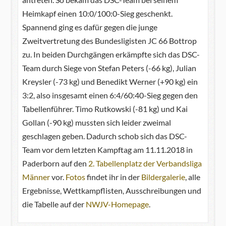
Heimkapf einen 10:0/100:0-Sieg geschenkt.
Spannend ging es dafür gegen die junge
Zweitvertretung des Bundesligisten JC 66 Bottrop
zu. In beiden Durchgängen erkämpfte sich das DSC-
Team durch Siege von Stefan Peters (-66 kg), Julian
Kreysler (-73 kg) und Benedikt Werner (+90 kg) ein
3:2, also insgesamt einen 6:4/60:40-Sieg gegen den
Tabellenführer. Timo Rutkowski (-81 kg) und Kai
Gollan (-90 kg) mussten sich leider zweimal
geschlagen geben. Dadurch schob sich das DSC-
Team vor dem letzten Kampftag am 11.11.2018 in
Paderborn auf den
2. Tabellenplatz der Verbandsliga
Männer
vor.
Fotos
findet ihr in der
Bildergalerie
, alle
Ergebnisse, Wettkampflisten, Ausschreibungen und
die Tabelle auf der
NWJV-Homepage
.