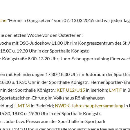
che
"Herne in Gang setzen" vom 07.-13.03.2016 sind wir jeden Tag m
e der letzten Woche vor den Osterferien:
swoche mit DSC-Judoshow 11.00 Uhr im Kongresszentrum des St. 
18.00 u. 19.30 Uhr in der Sporthalle Königstr.
e Königstraße 8.00-13.20 Uhr; Judo-Schnuppertraining für erwac
hen mit Behinderungen 17.30-18.30 Uhr im Judoraum der Sporthal
 18.00 u. 19.30 Uhr in der Sporthalle Königstr.; Herner Sportler-
 in der Sporthalle Königstr.;
KET U12/U15
in Iserlohn;
LMT F
in B
; Sportabzeichen-Ehrung im Volkshaus Röhlinghausen
eldung);
LMT M
in Bielefeld;
NWDK-Jahreshauptversammlung
in
16.30, 18.00 u. 19.30 Uhr in der Sporthalle Königstr.
m Judo- bzw. Presseraum der Sporthalle im Sportpark
ußball 19.00 Uhr in der Sporthalle Königstr.;
keine
Bewegungserz