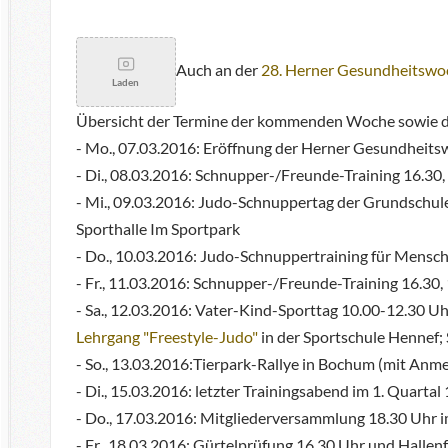
Auch an der
28. Herner Gesundheitswo
Laden
Übersicht der Termine der kommenden Woche sowie di
- Mo., 07.03.2016: Eröffnung der Herner Gesundheit
- Di., 08.03.2016: Schnupper-/Freunde-Training 16.30, 
- Mi., 09.03.2016: Judo-Schnuppertag der Grundschul
Sporthalle Im Sportpark
- Do., 10.03.2016: Judo-Schnuppertraining für Mensc
- Fr., 11.03.2016: Schnupper-/Freunde-Training 16.30,
- Sa., 12.03.2016: Vater-Kind-Sporttag 10.00-12.30 Uhr
Lehrgang "Freestyle-Judo"
in der Sportschule Hennef
- So., 13.03.2016:Tierpark-Rallye in Bochum (mit Anm
- Di., 15.03.2016: letzter Trainingsabend im 1. Quartal 
- Do., 17.03.2016: Mitgliederversammlung 18.30 Uhr i
- Fr., 18.03.2016: Gürtelprüfung 16.30 Uhr und Hallenf