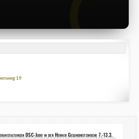
lbenweg 19
Veranstaltungen DSC-Judo in der Herner Gesundheitswoche 7.-13.3.