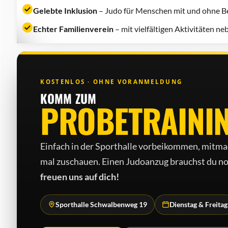
Gelebte Inklusion
– Judo für Menschen mit und ohne Be
Echter Familienverein
– mit vielfältigen Aktivitäten n
KOSTENLOS · OHNE VORANMELDUNG
KOMM ZUM
PROBETRAINI
Einfach in der Sporthalle vorbeikommen, mitma
mal zuschauen. Einen Judo­anzug brauchst du no
freuen uns auf dich!
Sporthalle Schwalbenweg 19
Dienstag & Freitag