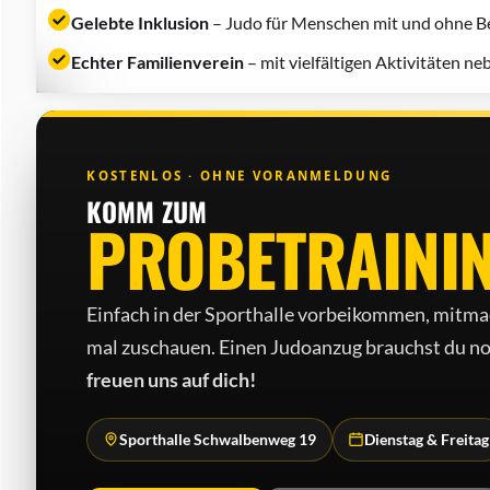
Gelebte Inklusion
– Judo für Menschen mit und ohne Be
Echter Familienverein
– mit vielfältigen Aktivitäten n
KOSTENLOS · OHNE VORANMELDUNG
KOMM ZUM
PROBETRAINI
Einfach in der Sporthalle vorbeikommen, mitma
mal zuschauen. Einen Judo­anzug brauchst du no
freuen uns auf dich!
Sporthalle Schwalbenweg 19
Dienstag & Freitag