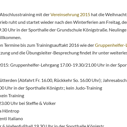
Abschlusstraining mit der
Vereinsehrung 2015
hat die Weihnacht
rieb ruht und startet wieder nach den Winterferien am Freitag, d
.30 Uhr in der Sporthalle der Grundschule Königstraße. Neulinge 
willkommen.
en Termine bis zum Trainingsauftakt 2016 wie der
Gruppenhelfer-
zung und die Übungsleiter-Besprechung findet ihr unter weiterle
.2015: Gruppenhelfer-Lehrgang 17.00-19.30/21.00 Uhr in der Sport
Nütterden (Abfahrt Fr. 16.00, Rückkehr So. 16.00 Uhr); Jahresabs
0 Uhr in der Sporthalle Königstr.; kein Judo-Training
kein Training
3.00 Uhr bei Steffie & Volker
ka Höntrop
nti Italiano
 & Hallenfußball 19.30 Uhr in der Sporthalle Königstr.