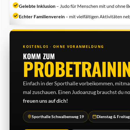
Gelebte Inklusion
– Judo für Menschen mit und ohne Be
Echter Familienverein
– mit vielfältigen Aktivitäten n
KOSTENLOS · OHNE VORANMELDUNG
KOMM ZUM
PROBETRAINI
Einfach in der Sporthalle vorbeikommen, mitma
mal zuschauen. Einen Judo­anzug brauchst du no
freuen uns auf dich!
Sporthalle Schwalbenweg 19
Dienstag & Freitag