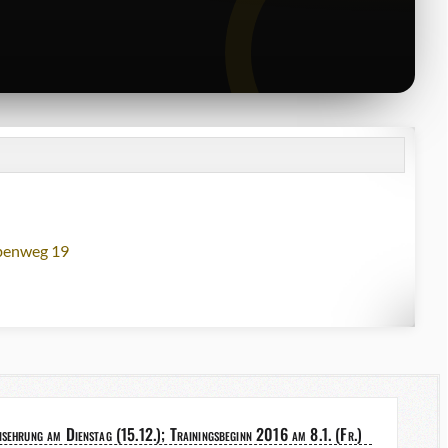
lbenweg 19
nsehrung am Dienstag (15.12.); Trainingsbeginn 2016 am 8.1. (Fr.)