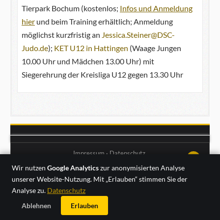
Tierpark Bochum (kostenlos;
Infos und Anmeldung
hier
und beim Training erhältlich; Anmeldung
möglichst kurzfristig an
Jessica.Steiner@DSC-
Judo.de
);
KET U12 in Hattingen
(Waage Jungen
10.00 Uhr und Mädchen 13.00 Uhr) mit
Siegerehrung der Kreisliga U12 gegen 13.30 Uhr
Impressum
·
Datenschutz
↑↑↑
Wir nutzen
Google Analytics
zur anonymisierten Analyse
unserer Website-Nutzung. Mit „Erlauben“ stimmen Sie der
Analyse zu.
Datenschutz
Ablehnen
Erlauben
Freitag, 07. August 2026