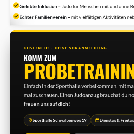
Gelebte Inklusion
– Judo für Menschen mit und ohne Be
Echter Familienverein
– mit vielfältigen Aktivitäten n
KOSTENLOS · OHNE VORANMELDUNG
KOMM ZUM
PROBETRAINI
Einfach in der Sporthalle vorbeikommen, mitma
mal zuschauen. Einen Judo­anzug brauchst du no
freuen uns auf dich!
Sporthalle Schwalbenweg 19
Dienstag & Freitag