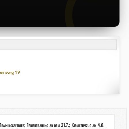
lbenweg 19
rainingsbetrieb; Ferientraining ab dem 31.7.; Kirmesumzug am 4.8.