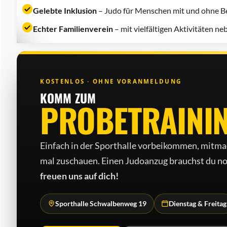
Gelebte Inklusion
– Judo für Menschen mit und ohne Be
Echter Familienverein
– mit vielfältigen Aktivitäten n
KOSTENLOS · OHNE VORANMELDUNG
KOMM ZUM
PROBETRAINI
Einfach in der Sporthalle vorbeikommen, mitma
mal zuschauen. Einen Judo­anzug brauchst du no
freuen uns auf dich!
Sporthalle Schwalbenweg 19
Dienstag & Freitag