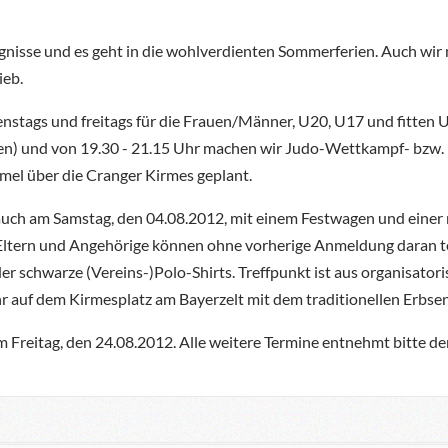
ugnisse und es geht in die wohlverdienten Sommerferien. Auch wir
ieb.
ienstags und freitags für die Frauen/Männer, U20, U17 und fitten
hen) und von 19.30 - 21.15 Uhr machen wir Judo-Wettkampf- bzw. D
el über die Cranger Kirmes geplant.
s auch am Samstag, den 04.08.2012, mit einem Festwagen und ein
Eltern und Angehörige können ohne vorherige Anmeldung daran te
der schwarze (Vereins-)Polo-Shirts. Treffpunkt ist aus organisato
 auf dem Kirmesplatz am Bayerzelt mit dem traditionellen Erbs
m Freitag, den 24.08.2012. Alle weitere Termine entnehmt bitte d