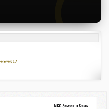
lbenweg 19
MCG-Skiwoche in Sedrun