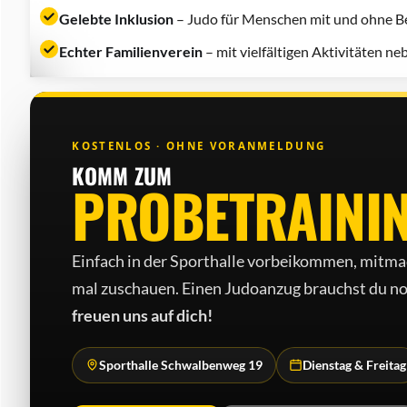
Gelebte Inklusion
– Judo für Menschen mit und ohne Be
Echter Familienverein
– mit vielfältigen Aktivitäten n
KOSTENLOS · OHNE VORANMELDUNG
KOMM ZUM
PROBETRAINI
Einfach in der Sporthalle vorbeikommen, mitma
mal zuschauen. Einen Judo­anzug brauchst du no
freuen uns auf dich!
Sporthalle Schwalbenweg 19
Dienstag & Freitag