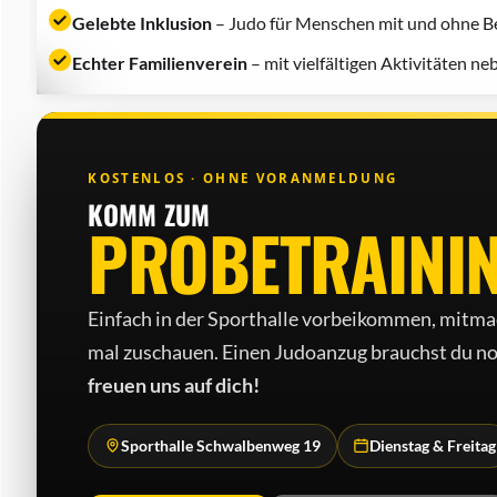
Gelebte Inklusion
– Judo für Menschen mit und ohne Be
Echter Familienverein
– mit vielfältigen Aktivitäten n
KOSTENLOS · OHNE VORANMELDUNG
KOMM ZUM
PROBETRAINI
Einfach in der Sporthalle vorbeikommen, mitma
mal zuschauen. Einen Judo­anzug brauchst du no
freuen uns auf dich!
Sporthalle Schwalbenweg 19
Dienstag & Freitag